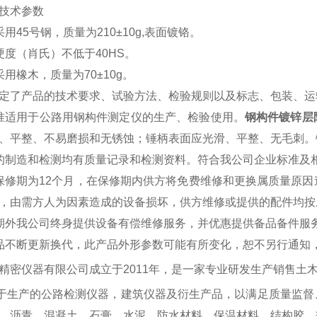
技术参数
用45号钢，质量为210±10g,表面镀铬。
硬度（肖氏）不低于40HS。
采用橡木，质量为70±10g。
定了产品的技术要求、试验方法、检验规则以及标志、包装、运
准适用于公路用钢构件测定仪的生产、检验使用。
钢构件镀锌层
、平整、不易磨损和无锈蚀；锤柄表面应光滑、平整、无毛刺。
的制造和检测均有质量记录和检测资料。符合我公司企业标准及
保修期为12个月，在保修期内供方将免费维修和更换属质量原
，由需方人为因素造成的设备损坏，供方维修或提供的配件均按
期外我公司终身提供设备有偿维修服务，并优惠提供备品备件服
品不断更新换代，此产品外形参数可能有所变化，恕不另行通知
精密仪器有限公司成立于
2011年，是一家专业研发生产销售土
于生产的公路检测仪器，建筑仪器及衍生产品，以满足质量监督
、沥青、混凝土、石膏、水泥，防水材料，保温材料，结构胶，