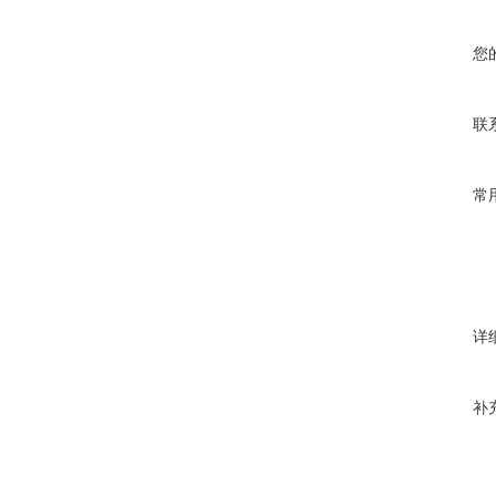
您
联
常
详
补