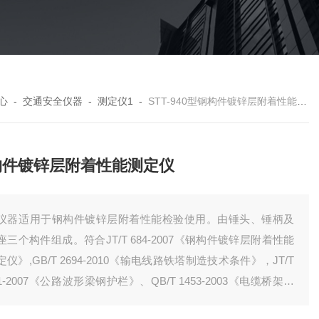
心
-
交通安全仪器
-
测定仪1
-
STT-940型钢构件镀锌层附着性能测定仪
构件镀锌层附着性能测定仪
仪器适用于钢构件镀锌层附着性能检验使用。由锤头、锤柄及
座三个构件组成。符合JT/T 684-2007《钢构件镀锌层附着性能
定仪》,GB/T 2694-2010《输电线路铁塔制造技术条件》，JT/T
81-2007《公路波形梁钢护栏》、QB/T 1453-2003《电缆桥架》
标准的规定要求。