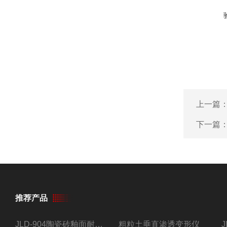
上一篇
下一篇
推荐产品
JLD-904陶瓷砖釉面耐磨试验仪
粗粒土垂直渗透变形仪