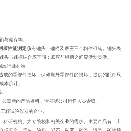
输与储存等。
附着性能测定仪
有锤头、锤柄及底座三个构件组成。锤头表
锤头与锤柄结合应牢固；底座与锤柄之间应活动灵活。
相应行业标准。
因造成的零部件损坏，保修期外零部件的损坏，提供的配件只
成本价计。
务。
，如需新的产品资料，请与我公司销售人员索取。
木工程试验仪器的企业。
、科研机构、大专院校和相关企业的需求。主要产品有：土
交通安全，管材，涂料，岩石，砖瓦，砂浆，泥浆，矿物棉