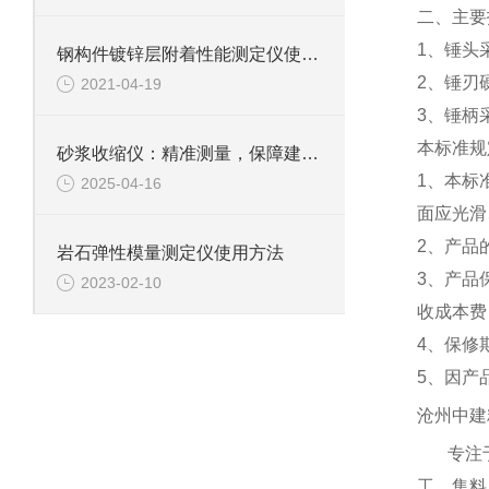
二、主要
1、锤头采
钢构件镀锌层附着性能测定仪使用前不要忘记这些
2、锤刃
2021-04-19
3、锤柄
本标准规
砂浆收缩仪：精准测量，保障建筑质量
1、本标
2025-04-16
面应光滑
2、产品
岩石弹性模量测定仪使用方法
3、产品
2023-02-10
收成本费
4、保修
5、因产
沧州中建
专注
工、集料