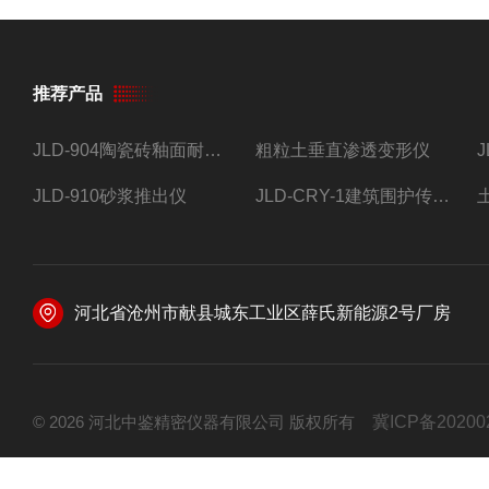
推荐产品
JLD-904陶瓷砖釉面耐磨试验仪
粗粒土垂直渗透变形仪
JLD-910砂浆推出仪
JLD-CRY-1建筑围护传热系数现场检测仪仪器
河北省沧州市献县城东工业区薛氏新能源2号厂房
© 2026 河北中鉴精密仪器有限公司 版权所有
冀ICP备20200