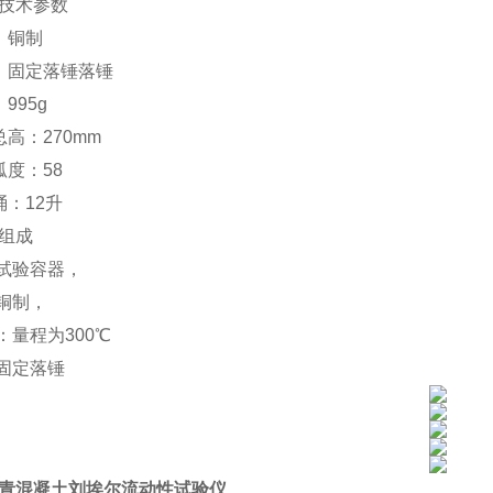
技术参数
：铜制
：固定落锤落锤
：
995g
总高：
270mm
弧度：
58
桶：
12升
组成
性试验容器，
：铜制，
：量程为300℃
：固定落锤
青混凝土刘埃尔流动性试验仪