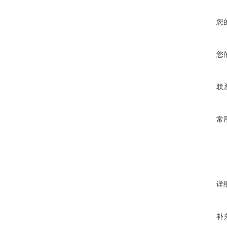
您
您
联
常
详
补