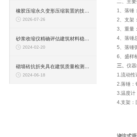
二、
主要
1、
落锤
橡胶压缩永久变形压缩装置的技术原理与场景实践
2026-07-26
2、
支架
3、
重量
4、
落锤
砂浆收缩仪精确评估建筑材料稳定性
2024-02-20
5、
落锤
6
、
盛样
三、
仪器
砌墙砖抗折夹具在建筑质量检测中的关键作用
1.流动
2024-06-18
2.落锤
3.温度计
4.支架
浇注式沥