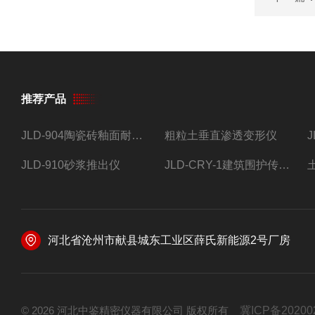
推荐产品
JLD-904陶瓷砖釉面耐磨试验仪
粗粒土垂直渗透变形仪
JLD-910砂浆推出仪
JLD-CRY-1建筑围护传热系数现场检测仪仪器
河北省沧州市献县城东工业区薛氏新能源2号厂房
© 2026 河北中鉴精密仪器有限公司 版权所有
冀ICP备20200