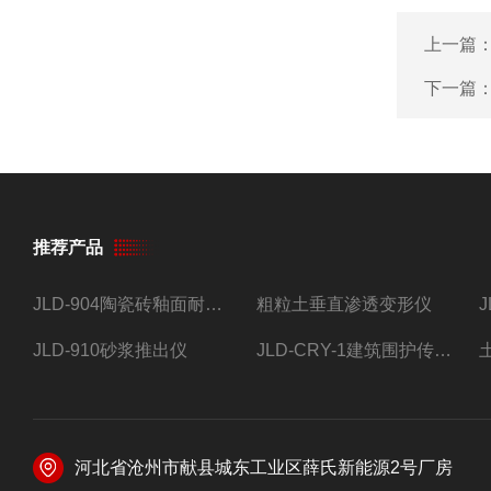
上一篇
下一篇
推荐产品
JLD-904陶瓷砖釉面耐磨试验仪
粗粒土垂直渗透变形仪
JLD-910砂浆推出仪
JLD-CRY-1建筑围护传热系数现场检测仪仪器
河北省沧州市献县城东工业区薛氏新能源2号厂房