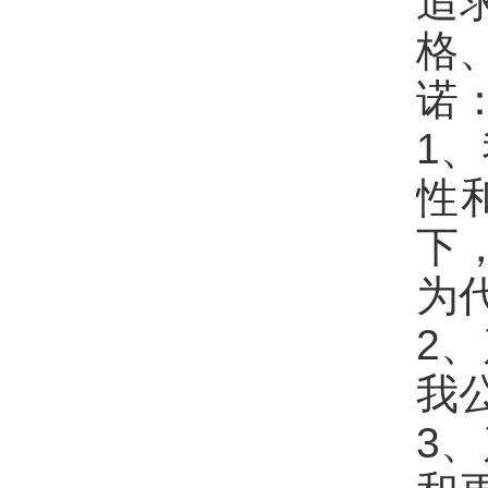
追
格
诺
1
性
下
为
2
我
3