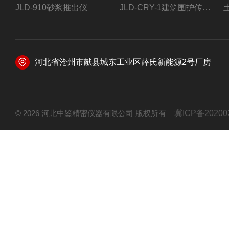
JLD-910砂浆推出仪
JLD-CRY-1建筑围护传热系数现场检测仪仪器
河北省沧州市献县城东工业区薛氏新能源2号厂房
© 2026 河北中鉴精密仪器有限公司 版权所有
冀ICP备20200