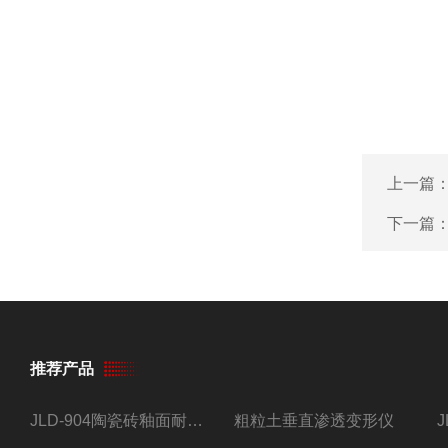
上一篇
下一篇
推荐产品
JLD-904陶瓷砖釉面耐磨试验仪
粗粒土垂直渗透变形仪