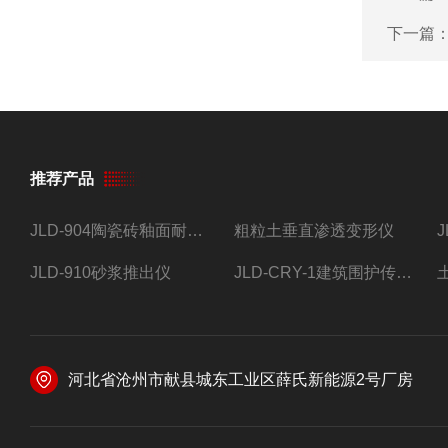
下一篇
推荐产品
JLD-904陶瓷砖釉面耐磨试验仪
粗粒土垂直渗透变形仪
JLD-910砂浆推出仪
JLD-CRY-1建筑围护传热系数现场检测仪仪器
河北省沧州市献县城东工业区薛氏新能源2号厂房