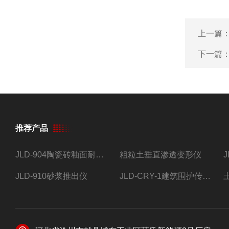
上一篇
下一篇
推荐产品
JLD-904陶瓷砖釉面耐磨试验仪
粗粒土垂直渗透变形仪
JLD-910砂浆推出仪
JLD-CRY-1建筑围护传热系数现场检测仪仪器