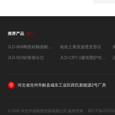
推荐产品
JLD-904陶瓷砖釉面耐磨试验仪
粗粒土垂直渗透变形仪
JLD-910砂浆推出仪
JLD-CRY-1建筑围护传热系数现场检测仪仪器
河北省沧州市献县城东工业区薛氏新能源2号厂房
© 2026 河北中鉴精密仪器有限公司 版权所有
冀ICP备20200