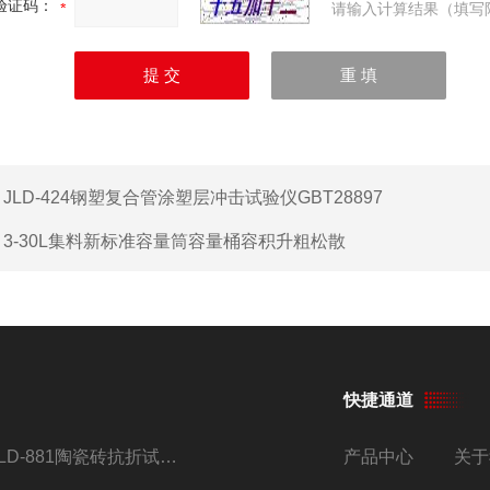
验证码：
请输入计算结果（填写
：
JLD-424钢塑复合管涂塑层冲击试验仪GBT28897
：
3-30L集料新标准容量筒容量桶容积升粗松散
快捷通道
JLD-881陶瓷砖抗折试验机仪器
产品中心
关于