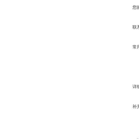
您
联
常
详
补