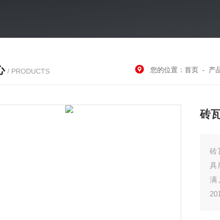
心
您的位置：
首页
-
产
/ PRODUCTS
砖瓦
砖
具
满
2