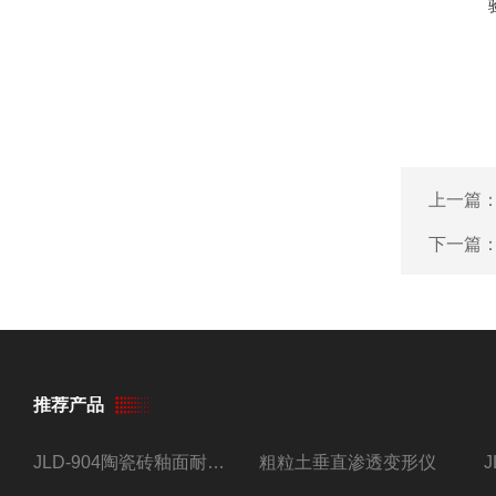
上一篇
下一篇
推荐产品
JLD-904陶瓷砖釉面耐磨试验仪
粗粒土垂直渗透变形仪