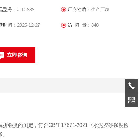
品型号：
JLD-939
厂商性质：
生产厂家
新时间：
2025-12-27
访 问 量：
848
立即咨询
0317-4631360
联系电话：
砂抗折强度的测定
，
符合
GB/T 17671-2021
《
水泥胶砂强度检
求
。