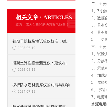
二、
主要
1、7寸
·
相关文章
ARTICLES
2、数据
致力于成为合格的解决方案供应商！
3、具有
4、具有
5
、可更
初期干燥抗裂性试验仪校准：循规蹈矩，保障测准
三、
主要
2025-06-19
1、试验
2、
分辨
混凝土弹性模量测定仪：建筑材料力学性能的精准解析者​
3、
示值
2025-08-19
4、
加载
5、
试验
探析防水卷材测厚仪的功能与影响
6、
行程
2024-07-18
7、
电源
水泥电动
防水卷材测厚仪使用时有这些事项需要注意