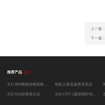
上一篇
下一篇
推荐产品
JLD-904陶瓷砖釉面耐磨试验仪
粗粒土垂直渗透变形仪
JLD-910砂浆推出仪
JLD-CRY-1建筑围护传热系数现场检测仪仪器