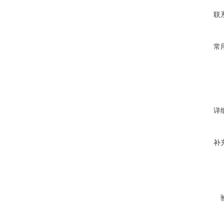
联
常
详
补