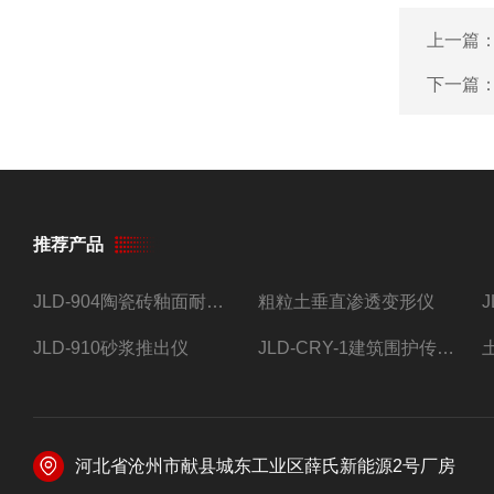
上一篇
下一篇
推荐产品
JLD-904陶瓷砖釉面耐磨试验仪
粗粒土垂直渗透变形仪
JLD-910砂浆推出仪
JLD-CRY-1建筑围护传热系数现场检测仪仪器
河北省沧州市献县城东工业区薛氏新能源2号厂房