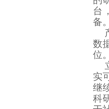
台
备
数
位
实
继
科