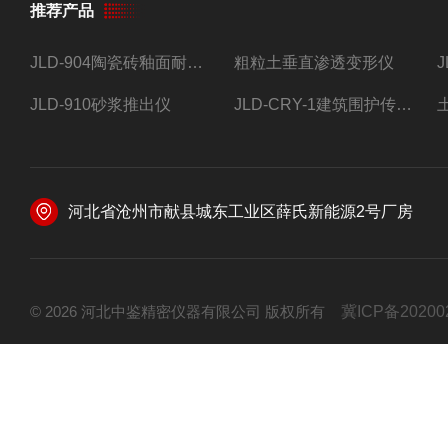
推荐产品
JLD-904陶瓷砖釉面耐磨试验仪
粗粒土垂直渗透变形仪
JLD-910砂浆推出仪
JLD-CRY-1建筑围护传热系数现场检测仪仪器
河北省沧州市献县城东工业区薛氏新能源2号厂房
© 2026 河北中鉴精密仪器有限公司 版权所有
冀ICP备20200