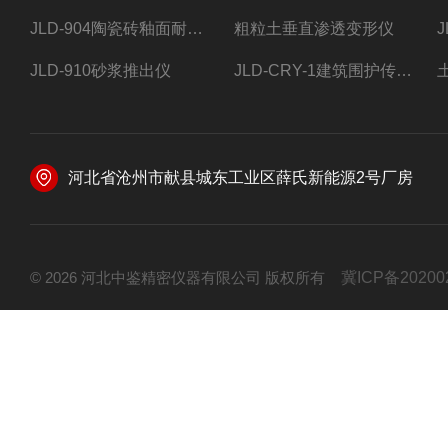
JLD-904陶瓷砖釉面耐磨试验仪
粗粒土垂直渗透变形仪
JLD-910砂浆推出仪
JLD-CRY-1建筑围护传热系数现场检测仪仪器
河北省沧州市献县城东工业区薛氏新能源2号厂房
© 2026 河北中鉴精密仪器有限公司 版权所有
冀ICP备20200