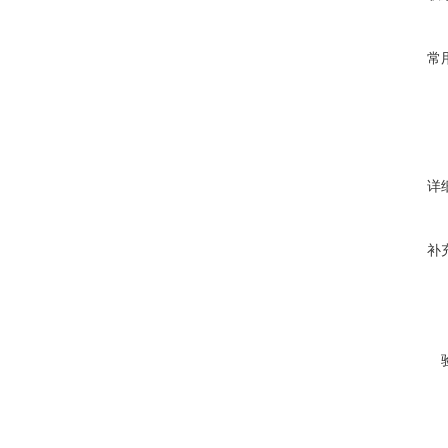
常
详
补