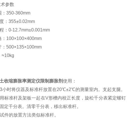
技术参数
：350-360mm
：355±0.02mm
0-12.7mm±0.001mm
：100×100×400mm
：500×135×100mm
10kg
土收缩膨胀率测定仪限制膨胀剂
使用：
用前3小时将仪器及标准杆放置在20℃±2℃的测量室内。支起支腿。
量前用标准杆及架板一起在V形槽内校正长度，旋松千分表紧定螺
固定千分表。清零千分表，移出标准杆。
凝土试件的放置方法类似标准杆。