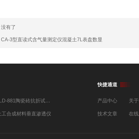
：没有了
：
CA-3型直读式含气量测定仪混凝土7L表盘数显
快捷通道
JLD-881陶瓷砖抗折试验机仪器
产品中心
关于
土工合成材料垂直渗透仪
技术文章
在线