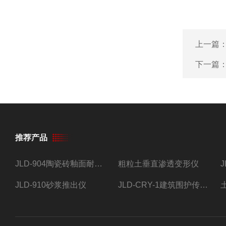
上一篇
下一篇
推荐产品
JLD-904陶瓷砖釉面耐磨试验仪
粗粒土垂直渗透变形仪
JLD-910砂浆推出仪
JLD-CRY-1建筑围护传热系数现场检测仪仪器