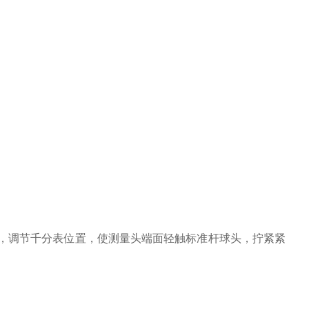
钉，调节千分表位置，使测量头端面轻触标准杆球头，拧紧紧