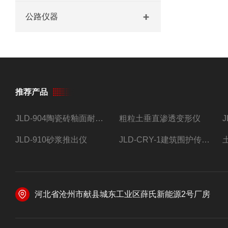
公路仪器
推荐产品
JLD-904陶瓷砖釉面耐磨试验仪
粗粒土垂直渗透变形仪
JLD-910砂浆推出仪
JLD-CRY-1建筑围护传热系数现场检测仪仪器
河北省沧州市献县城东工业区薛氏新能源2号厂房