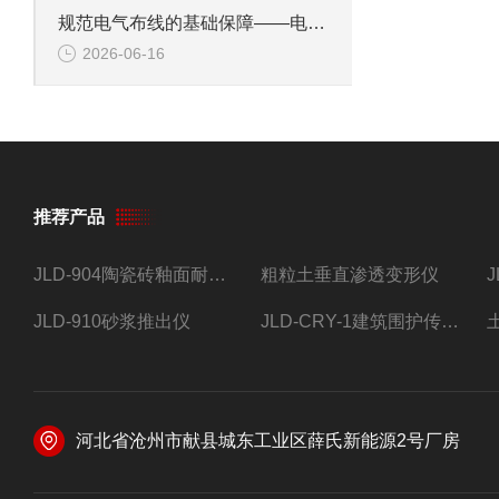
规范电气布线的基础保障——电工套管弯曲固定装置的施工标准化应用
2026-06-16
推荐产品
JLD-904陶瓷砖釉面耐磨试验仪
粗粒土垂直渗透变形仪
JLD-910砂浆推出仪
JLD-CRY-1建筑围护传热系数现场检测仪仪器
河北省沧州市献县城东工业区薛氏新能源2号厂房