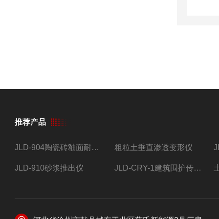
推荐产品
JLD-904陶瓷砖釉面耐磨试验仪
粗粒土垂直渗透变形仪
JLD-910砂浆推出仪
JLD-CRY-1建筑围护传热系数现场检测仪仪器