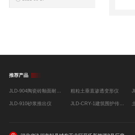
推荐产品
JLD-904陶瓷砖釉面耐磨试验仪
粗粒土垂直渗透变形仪
JLD-910砂浆推出仪
JLD-CRY-1建筑围护传热系数现场检测仪仪器