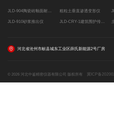
JLD-904陶瓷砖釉面耐磨试验仪
粗粒土垂直渗透变形仪
JLD-910砂浆推出仪
JLD-CRY-1建筑围护传热系数现场检测仪仪器
河北省沧州市献县城东工业区薛氏新能源2号厂房
© 2026 河北中鉴精密仪器有限公司 版权所有
冀ICP备20200