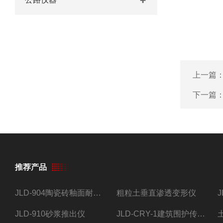
上一篇
下一篇
推荐产品
JLD-904陶瓷砖釉面耐磨试验仪
粗粒土垂直渗透变形仪
JLD-910砂浆推出仪
JLD-CRY-1建筑围护传热系数现场检测仪仪器