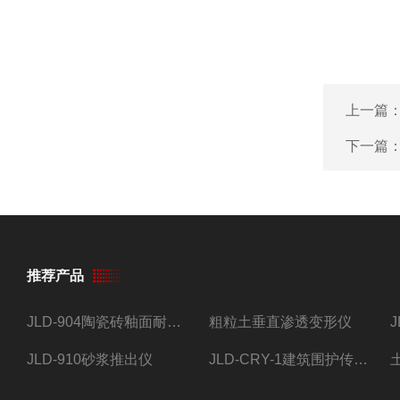
上一篇
下一篇
推荐产品
JLD-904陶瓷砖釉面耐磨试验仪
粗粒土垂直渗透变形仪
JLD-910砂浆推出仪
JLD-CRY-1建筑围护传热系数现场检测仪仪器