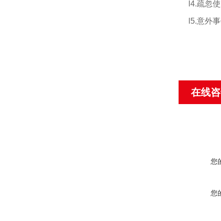
l
4.
疏忽使
l
5.
意外事
在线咨
您
您