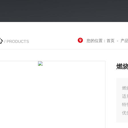
心
您的位置：
首页
-
产
/ PRODUCTS
燃
燃
适
特
优