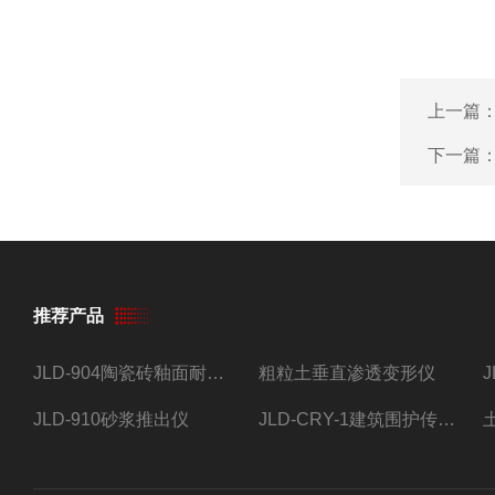
上一篇
下一篇
推荐产品
JLD-904陶瓷砖釉面耐磨试验仪
粗粒土垂直渗透变形仪
JLD-910砂浆推出仪
JLD-CRY-1建筑围护传热系数现场检测仪仪器