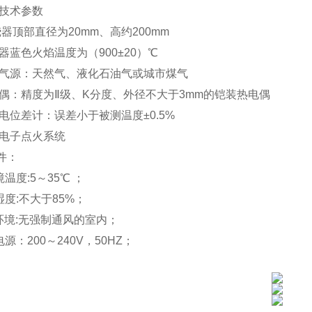
技术参数
烧器顶部直径为
20mm、高约200mm
器蓝色火焰温度为（
900±20）℃
气源：天然气、液化石油气或城市煤气
偶：精度为
Ⅱ级、K分度、外径不大于3mm的铠装热电偶
电位差计：误差小于被测温度
±0.5%
电子点火系统
件：
境温度
:5～35℃ ；
湿度:不大于85%；
环境:无强制通风的室内；
源：200～240V，50HZ；