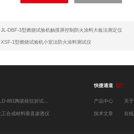
：
JL-DBF-3型燃烧试验机触摸屏控制防火涂料大板法测定仪
：
XSF-1型燃烧试验机小室法防火涂料测试仪
快捷通道
JLD-881陶瓷砖抗折试验机仪器
产品中心
关于
土工合成材料垂直渗透仪
技术文章
在线