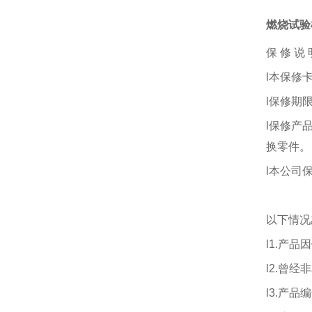
燃烧试验
保
修
说
l本保修
l保修期
l保修产
换零件。
l本公司
以下情况
l
1.
产品因
l
2.
曾经非
l
3.
产品编