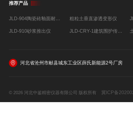
推荐产品
JLD-904陶瓷砖釉面耐磨试验仪
粗粒土垂直渗透变形仪
JLD-910砂浆推出仪
JLD-CRY-1建筑围护传热系数现场检测仪仪器
河北省沧州市献县城东工业区薛氏新能源2号厂房
© 2026 河北中鉴精密仪器有限公司 版权所有
冀ICP备20200