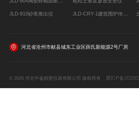
JLD-904陶瓷砖釉面耐磨试验仪
粗粒土垂直渗透变形仪
JLD-910砂浆推出仪
JLD-CRY-1建筑围护传热系数现场检测仪仪器
河北省沧州市献县城东工业区薛氏新能源2号厂房
© 2026 河北中鉴精密仪器有限公司 版权所有
冀ICP备20200