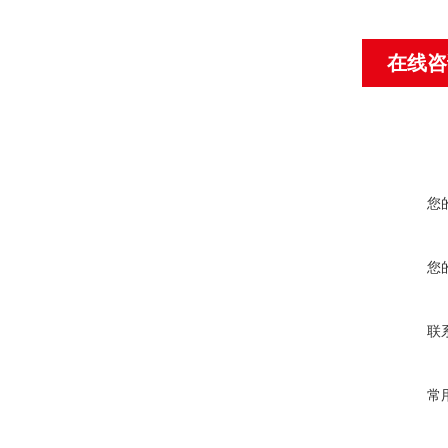
在线咨
您
您
联
常