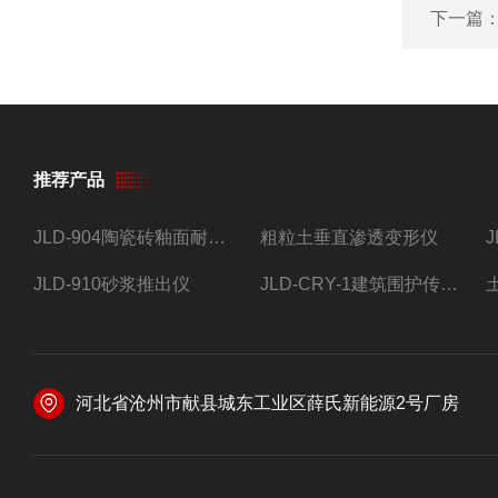
下一篇
推荐产品
JLD-904陶瓷砖釉面耐磨试验仪
粗粒土垂直渗透变形仪
JLD-910砂浆推出仪
JLD-CRY-1建筑围护传热系数现场检测仪仪器
河北省沧州市献县城东工业区薛氏新能源2号厂房