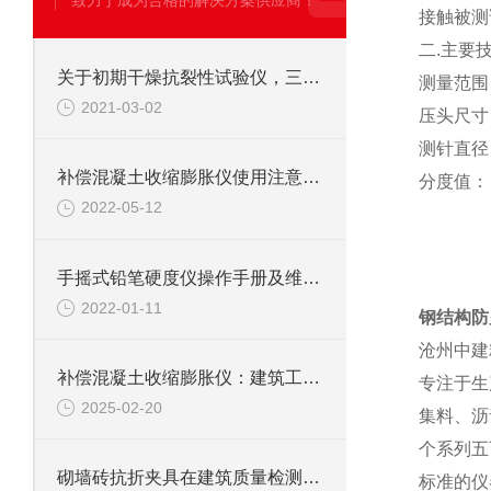
致力于成为合格的解决方案供应商！
接触被测
二.主要
关于初期干燥抗裂性试验仪，三分钟您就懂
测量范围：
2021-03-02
压头尺寸
测针直径
补偿混凝土收缩膨胀仪使用注意事项
分度值： 
2022-05-12
手摇式铅笔硬度仪操作手册及维护方法
2022-01-11
钢结构防
沧州中建
补偿混凝土收缩膨胀仪：建筑工程中的精准守护者
专注于生
2025-02-20
集料、沥
个系列五
砌墙砖抗折夹具在建筑质量检测中的关键作用
标准的仪