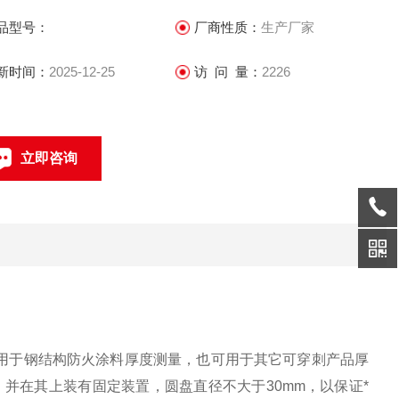
杆垂直，并在其上装有固定装置，圆盘直径不大于30mm，以保
品型号：
厂商性质：
生产厂家
*接触被测试件的表面。
新时间：
2025-12-25
访 问 量：
2226
立即咨询
0317-4631360
联系电话：
的。用于钢结构防火涂料厚度测量，也可用于其它可穿刺产品厚
并在其上装有固定装置，圆盘直径不大于30mm，以保证*