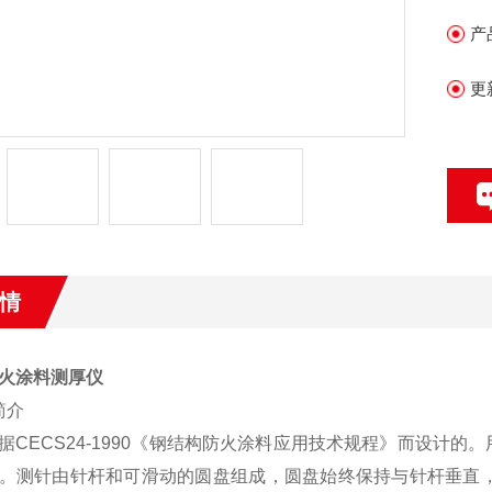
针
产
证
更
情
火涂料测厚仪
简介
据CECS24-1990《钢结构防火涂料应用技术规程》而设计
。测针由针杆和可滑动的圆盘组成，圆盘始终保持与针杆垂直，