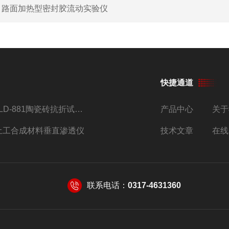
：
路面加热型密封胶流动实验仪
快捷通道
JLD-881陶瓷砖抗折试验机仪器
产品中心
关于
土工合成材料垂直渗透仪
技术文章
在线
联系电话：
0317-4631360