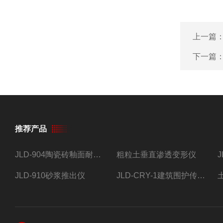
上一篇
下一篇
推荐产品
JLD-904陶瓷砖釉面耐磨试验仪
粗粒土垂直渗透变形仪
JLD-910砂浆推出仪
JLD-CRY-1建筑围护传热系数现场检测仪仪器