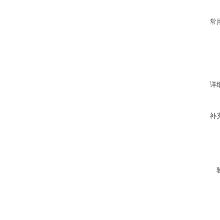
常
详
补