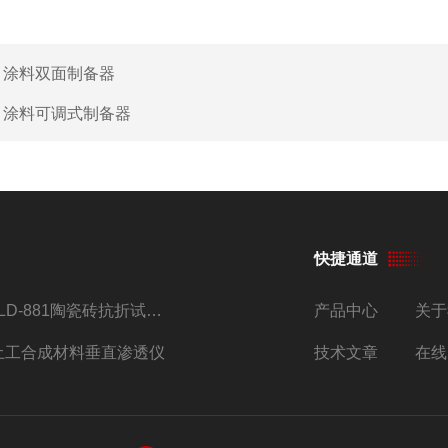
：
涂料双面制备器
：
涂料可调式制备器
快捷通道
JLD-881陶瓷砖抗折试验机仪器
产品中心
关于
土工合成材料垂直渗透仪
技术文章
在线