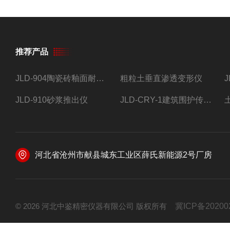
推荐产品
JLD-904陶瓷砖釉面耐磨试验仪
粗粒土垂直渗透变形仪
JLD-910砂浆推出仪
JLD-CRY-1建筑围护传热系数现场检测仪仪器
河北省沧州市献县城东工业区薛氏新能源2号厂房
© 2026 河北中鉴精密仪器有限公司 版权所有
冀ICP备20200