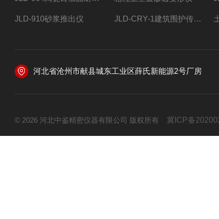
JLD-910砂浆推出仪
JLD-CRY-1建筑围护传热系数现场检测仪仪器
河北省沧州市献县城东工业区薛氏新能源2号厂房
© 2026 河北中鉴精密仪器有限公司 版权所有
冀ICP备20200